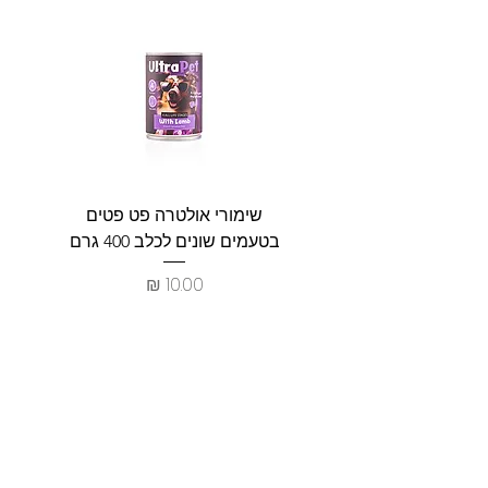
שימורי אולטרה פט פטים
פט וולנ
בטעמים שונים לכלב 400 גרם
צרכים ל
מחיר