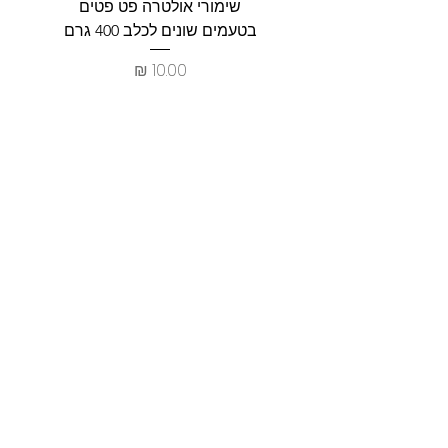
שימורי אולטרה פט פטים
פט וולנ
בטעמים שונים לכלב 400 גרם
צרכים ל
מחיר