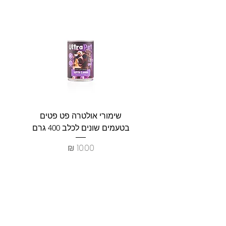
שימורי אולטרה פט פטים
פט וולנ
בטעמים שונים לכלב 400 גרם
צרכים ל
מחיר