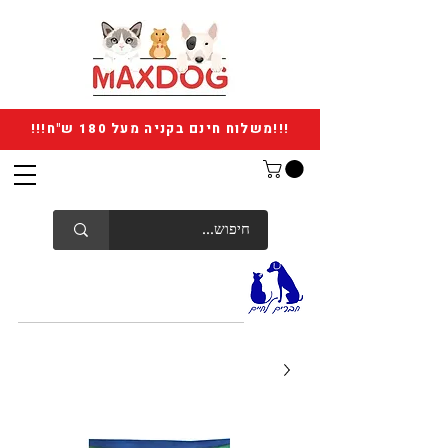
!!!משלוח חינם בקניה מעל 180 ש"ח!!!