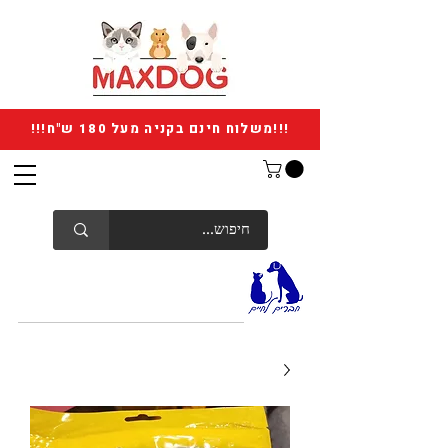
!!!משלוח חינם בקניה מעל 180 ש"ח!!!