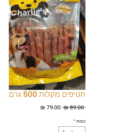
חטיפים מקלות 500 גרם
מחיר
מחיר
 ‏89.00 ‏₪ 
רגיל
מבצע
כמות
*