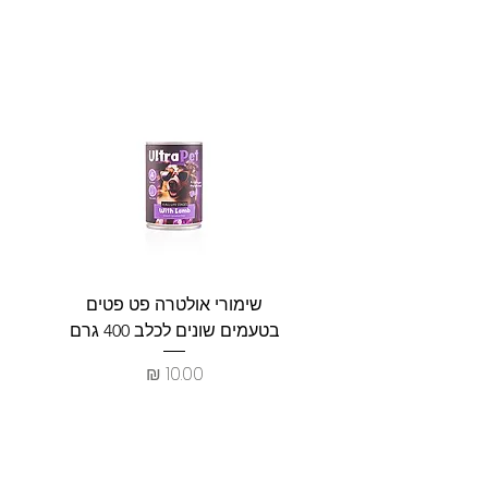
שימורי אולטרה פט פטים
פט וולנ
בטעמים שונים לכלב 400 גרם
צרכים ל
מחיר