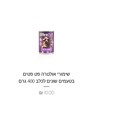
שימורי אולטרה פט פטים
פט וולנ
בטעמים שונים לכלב 400 גרם
צרכים ל
מחיר