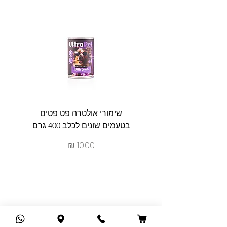
שימורי אולטרה פט פטים
פט וולנ
בטעמים שונים לכלב 400 גרם
צרכים ל
מחיר