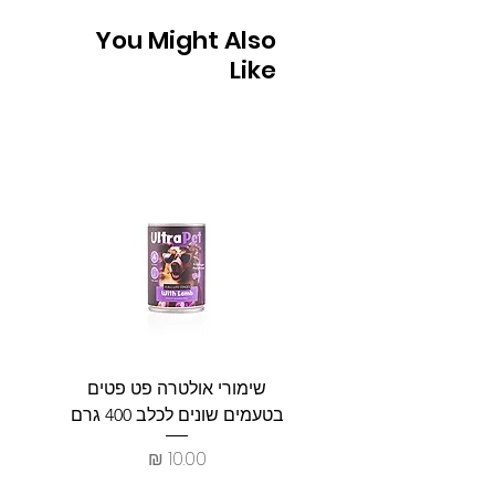
You Might Also
Like
שימורי אולטרה פט פטים
פט וולנ
בטעמים שונים לכלב 400 גרם
צרכים ל
מחיר