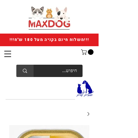
!!!משלוח חינם בקניה מעל 180 ש"ח!!!