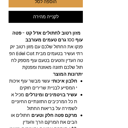
הוספה לסל
לקנייה מהירה
מזון רטוב לחתולים אדל קט - פטה
עוף 100 גרם טעמים מעורבב
:
פנקו את החתול שלכם עם מזון רטוב יוק
רתי ועשיר בטעמים מבית
Edel Cat
. הפ
טה העדין והטעים בטעם עוף מספק לח
תול שלכם תזונה מאוזנת ומפנקת.
יתרונות המוצר
:
חלבון איכותי
: עשוי מבשר עוף איכות
י המסייע לבניית שרירים חזקים.
עשיר בויטמינים ומינרלים
: מכיל א
ת כל המרכיבים התזונתיים החיוניים
לשמירה על בריאות החתול.
מרקם פטה חלק וטעים
: חתולים או
הבים את המרקם הרך והעדין.