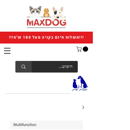
!!!משלוח חינם בקניה מעל 180 ש"ח!!!