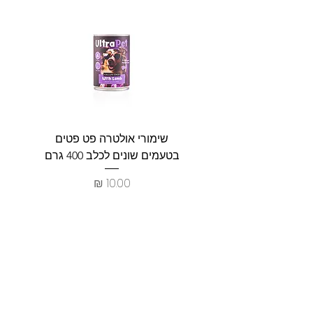
שימורי אולטרה פט פטים
פט וולנ
בטעמים שונים לכלב 400 גרם
צרכים ל
מחיר