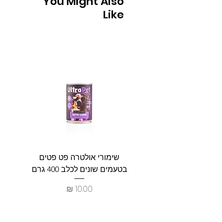
You Might Also
Like
שימורי אולטרה פט פטים
פט וולנ
בטעמים שונים לכלב 400 גרם
צרכים ל
מחיר