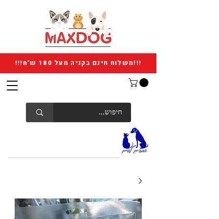
!!!משלוח חינם בקניה מעל 180 ש"ח!!!