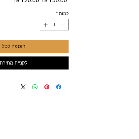
 ‏150.00 ‏₪ 
רגיל
מבצע
כמות
*
הוספה לסל
לקנייה מהירה