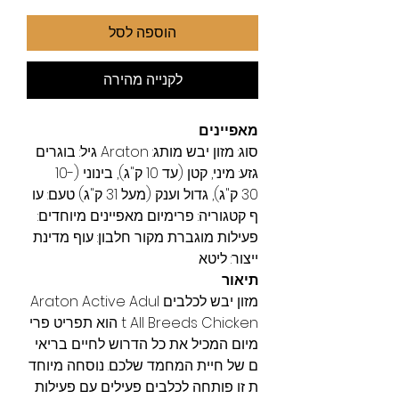
הוספה לסל
לקנייה מהירה
מאפיינים
סוג: מזון יבש מותג: Araton גיל: בוגרים
גזע: מיני, קטן (עד 10 ק"ג), בינוני (10-
30 ק"ג), גדול וענק (מעל 31 ק"ג) טעם: עו
ף קטגוריה: פרימיום מאפיינים מיוחדים:
פעילות מוגברת מקור חלבון: עוף מדינת
ייצור: ליטא
תיאור
מזון יבש לכלבים Araton Active Adul
t All Breeds Chicken הוא תפריט פרי
מיום המכיל את כל הדרוש לחיים בריאי
ם של חיית המחמד שלכם. נוסחה מיוחד
ת זו פותחה לכלבים פעילים עם פעילות