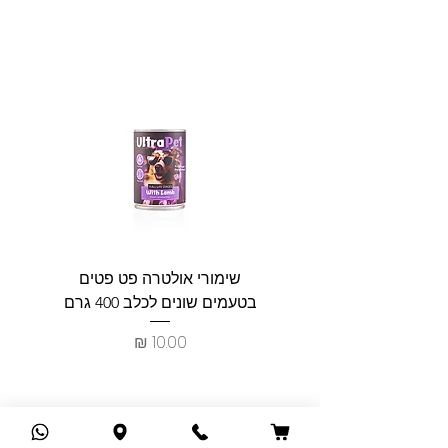
שימורי אולטרה פט פטים
פט וולנ
בטעמים שונים לכלב 400 גרם
צרכים ל
מחיר