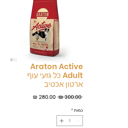
Araton Active
Adult כל גזעי עוף
ארטון אכטיב
מחיר
מחיר
 ‏300.00 ‏₪ 
רגיל
מבצע
כמות
*