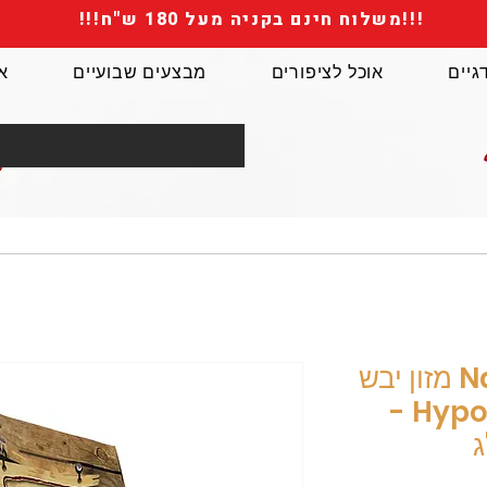
!!!משלוח חינם בקניה מעל 180 ש"ח!!!
גיים
אוכל לציפורים
מבצעים שבועיים
א
Natural Greatness מזון יבש
לכלבים Hypoallergenic -