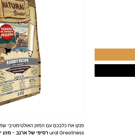
פנקו את כלבכם עם המזון האולטימטיבי שמו
ural Greatness רסיפי של ארנב - מזון יבש לכלבים בוגרים מכל גזע