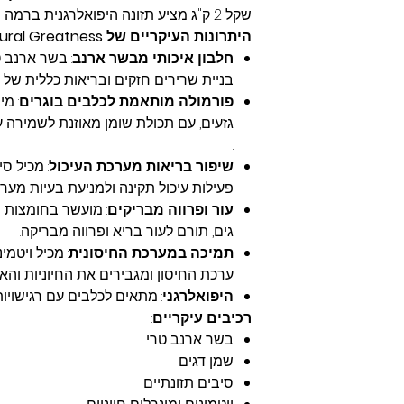
שקל 2 ק"ג מציע תזונה היפואלרגנית ברמה הגבוהה ביותר.
היתרונות העיקריים של Natural Greatness ארנב
חלבון איכותי מבשר ארנב
: בשר ארנב ט
בניית שרירים חזקים ובריאות כללית של 
פורמולה מותאמת לכלבים בוגרים
: מ
גזעים, עם תכולת שומן מאוזנת לשמירה 
.
שיפור בריאות מערכת העיכול
: מכיל ס
פעילות עיכול תקינה ולמניעת בעיות מערכ
עור ופרווה מבריקים
גים, תורם לעור בריא ופרווה מבריקה.
תמיכה במערכת החיסונית
: מכיל ויטמי
ערכת החיסון ומגבירים את החיוניות והא
היפואלרגני
: מתאים לכלבים עם רגישויות 
רכיבים עיקריים
:
בשר ארנב טרי
שמן דגים
סיבים תזונתיים