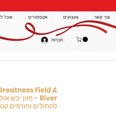
צור קשר
צעצועים
אקססורים
אוכל לד
להתחברות
Greatness Field &
River - מזון יבש 
לחתולים וחורפים קטנ