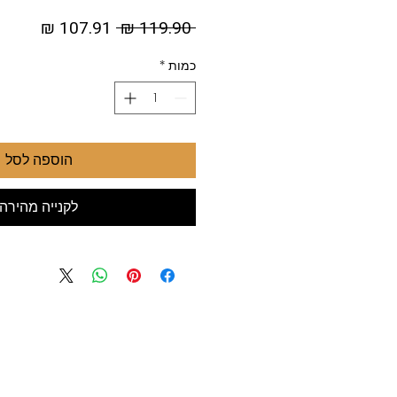
מחיר
מחיר
 ‏119.90 ‏₪ 
רגיל
מבצע
כמות
*
הוספה לסל
לקנייה מהירה