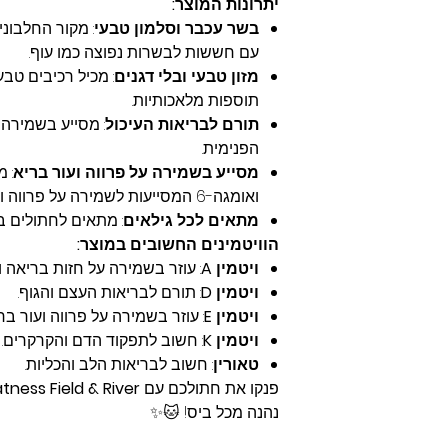
יתרונות המוצר:
בשר עכבר וסלמון טבעי
: מקור החלבונ
עם חששות לבשרות נפוצה כמו עוף.
מזון טבעי ובלי דגנים
: מכיל רכיבים טבע
תוספות מלאכותיות.
תורם לבריאות העיכול
: מסייע בשמירה 
הפנימית.
מסייע בשמירה על פרווה ועור בריא
ואומגה-6 המסייעות לשמירה על פרווה ועור בריא.
מתאים לכל גילאים
: מתאים לחתולים בכ
הוויטמינים החשובים במוצר:
ויטמין A
: עוזר בשמירה על חזות בריאה וע
ויטמין D
: תורם לבריאות העצם והגוף.
ויטמין E
: עוזר בשמירה על פרווה ועור ברי
ויטמין K
: חשוב לתפקוד הדם והקרקרים.
טאורין
: חשוב לבריאות הלב והכליות.
פנקו את חתולכם עם
tness Field & River
נהנה מכל ביס! 🐱✨