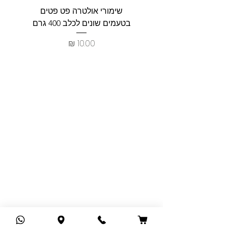
שימורי אולטרה פט פטים
פט וולנ
בטעמים שונים לכלב 400 גרם
צרכים ל
מחיר