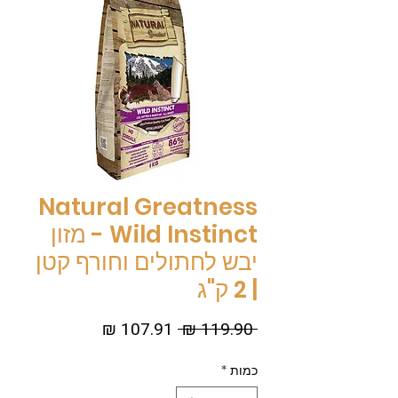
Natural Greatness
Wild Instinct - מזון
יבש לחתולים וחורף קטן
| 2 ק"ג
מחיר
מחיר
 ‏119.90 ‏₪ 
רגיל
מבצע
כמות
*