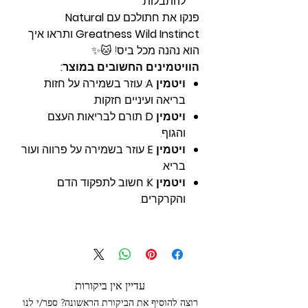
להתבלות.
פנקו את חתולכם עם
Natural
Greatness Wild Instinct
ותראו איך
הוא נהנה מכל ביס! 🐱✨
הוויטמינים החשובים במוצר:
ויטמין A
: עוזר בשמירה על חזות
בריאה ועיניים חזקות.
ויטמין D
: תורם לבריאות העצם
והגוף.
ויטמין E
: עוזר בשמירה על פרווה ועור
בריא.
ויטמין K
: חשוב לתפקוד הדם
והקרקרים.
עדיין אין ביקורות
רוצה להוסיף את הביקורת הראשונה? ספר/י לנו