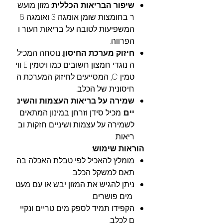
שיפור הבריאות הכללית
: מזון מועש
ר בחומצות שומן אומגה 3 ואומגה 6
המשפיעות לטובה על בריאות העור ו
הפרווה.
חיזוק מערכת החיסון
: נוסחה המכיל
ה נוגדי חמצון חשובים כמו ויטמין E ווי
טמין C, המסייעים לחיזוק המערכת ה
חיסונית של הכלב.
שמירה על בריאות העצמות והשינ
יים
: מכיל סידן וזרחן במינון המתאים
לשמירה על עצמות ושיניים חזקות וב
ריאות.
הוראות שימוש
:
מומלץ להאכיל לפי טבלת האכלה בה
תאם למשקל הכלב.
ניתן להגיש את המזון יבש או עם מעט
מים פושרים.
הקפידו תמיד לספק מים טריים ונקיי
ם לכלב.