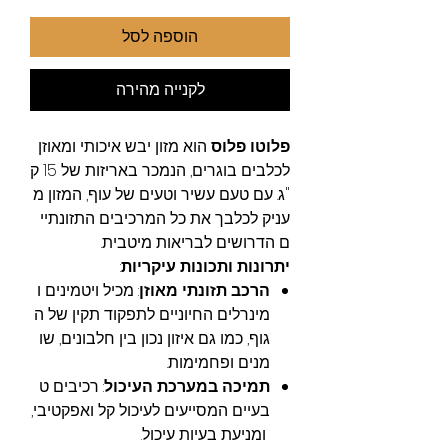
הוספה לסל
לקנייה מהירה
פלוטו פלוס
הוא מזון יבש איכותי ומאוזן
לכלבים בוגרים, הנמכר באריזות של 15 ק
"ג. עם טעם עשיר וטעים של עוף, המזון מ
עניק לכלבך את כל המרכיבים התזונתיי
ם הדרושים לבריאות מיטבית.
יתרונות ותכונות עיקריות
:
הרכב תזונתי מאוזן
: מכיל ויטמינים ו
מינרלים החיוניים לתפקוד תקין של ה
גוף, כמו גם איזון נכון בין חלבונים, שו
מנים ופחמימות.
תמיכה במערכת העיכול
: רכיבים ט
בעיים המסייעים לעיכול קל ואפקטיבי,
ומניעת בעיות עיכול.