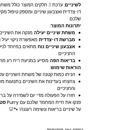
לשיניים
, ערכת 3 חלקים. המוצר כולל 
דו-צדדית ואצבעון שיניים, ומספק טיפול מק
שלכם.
יתרונות המוצר:
משחת שיניים יעילה
: מנקה את השיניים
מברשת דו-צדדית
: מאפשרת ניקוי יעיל 
אצבעון שיניים נוח
: מתאים במיוחד לניק
החניכיים.
בריאות הפה
: מסייע במניעת ריח רע מה
הוראות שימוש:
הניחו כמות קטנה של משחת השיניים על 
צחצחו בעדינות את השיניים בתנועות מעגל
והחניכיים.
חזרו על הפעולה מדי יום לשמירה על ברי
פנקו את חיית המחמד שלכם עם
Purry סט טיפול מתקדם לשיניים
על שיניים בריאות ונשימה רעננה! 🐾🦷
עדיין אין ביקורות