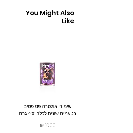
You Might Also
Like
שימורי אולטרה פט פטים
פט וולנ
בטעמים שונים לכלב 400 גרם
צרכים ל
מחיר