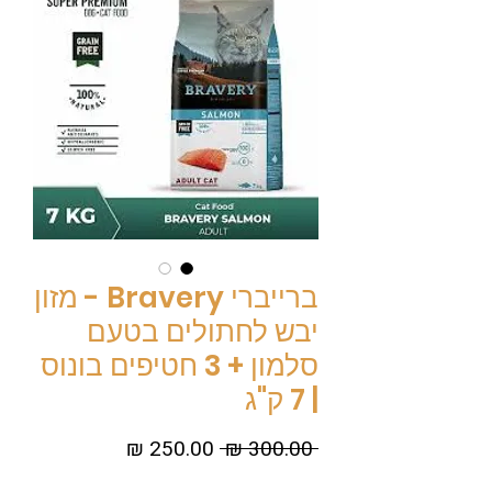
ברייברי Bravery - מזון
יבש לחתולים בטעם
סלמון + 3 חטיפים בונוס
| 7 ק"ג
מחיר
מחיר
 ‏300.00 ‏₪ 
רגיל
מבצע