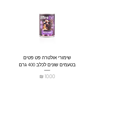
שימורי אולטרה פט פטים
פט וולנ
בטעמים שונים לכלב 400 גרם
צרכים ל
מחיר