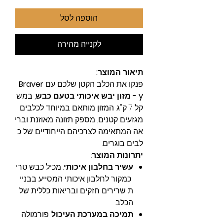
הוספה לסל
לקנייה מהירה
תיאור המוצר:
פנקו את הכלב הקטן שלכם עם
Braver
y - מזון יבש איכותי בטעם כבש
, במש
קל 7 ק"ג. המזון מותאם במיוחד לכלבים
מגזעים קטנים, מספק תזונה מאוזנת וברי
אה המתאימה לצרכיהם הייחודיים של כ
לבים בוגרים.
יתרונות המוצר
:
עשיר בחלבון איכותי
: מכיל כבש טרי
כמקור לחלבון איכותי המסייע בבניי
ת שרירים חזקים ובריאות כללית של
הכלב.
תמיכה במערכת העיכול
: פורמולה