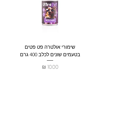
שימורי אולטרה פט פטים
פט וולנ
בטעמים שונים לכלב 400 גרם
צרכים ל
מחיר