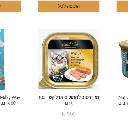
הוספה לסל
ה
תצוגה מהירה
ת
: מזון לחתולים Native
מזון רטוב לחתולים אדל קט - 100
גרם
60 גרם, 5 טעמים מופלאים
ע
מחיר