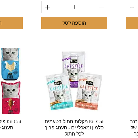
הוספה לסל
ה
תצוגה מהירה
ת
רנב
Kit Cat מקלות חתול בטעמים
(30 גרם) של
סלמון ומאכלי ים - תענוג פריך
תענוג ק
ך
לכל חתול